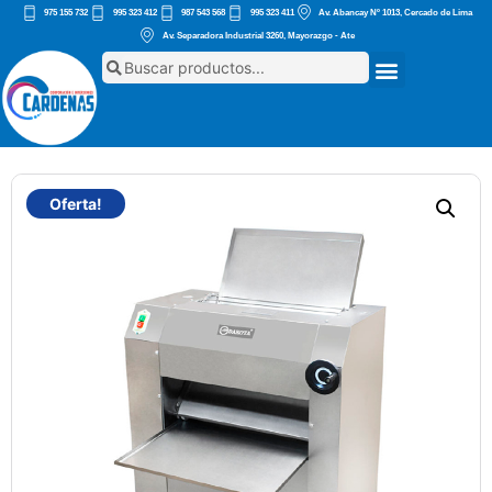
975 155 732
995 323 412
987 543 568
995 323 411
Av. Abancay Nº 1013, Cercado de Lima
Av. Separadora Industrial 3260, Mayorazgo - Ate
Oferta!