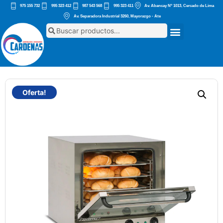
975 155 732
995 323 412
987 543 568
995 323 411
Av. Abancay Nº 1013, Cercado de Lima
Av. Separadora Industrial 3260, Mayorazgo - Ate
Oferta!