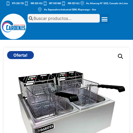
975 155 732
995 323 412
987 543 568
995 323 411
Av. Abancay Nº 1013, Cercado de Lima
Av. Separadora Industrial 3260, Mayorazgo - Ate
Oferta!