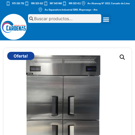
975 155 732
995 323 412
987 543 568
995 323 411
Av. Abancay Nº 1013, Cercado de Lima
Av. Separadora Industrial 3260, Mayorazgo - Ate
Oferta!