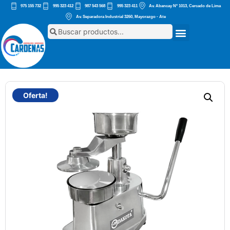
975 155 732
995 323 412
987 543 568
995 323 411
Av. Abancay Nº 1013, Cercado de Lima
Av. Separadora Industrial 3260, Mayorazgo - Ate
Oferta!