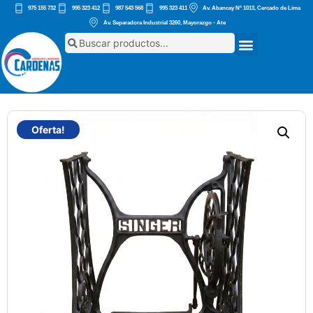
975 155 732
995 323 412
987 543 568
995 323 411
Av. Abancay Nº 1013, Cercado de Lima
Av. Separadora Industrial 3260, Mayorazgo - Ate
Oferta!