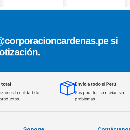
@corporacioncardenas.pe si
otización.
 total
Envío a todo el Perú
izamos la calidad de
Sus pedidos se envían sin
 productos.
problemas
Soporte
Contáctano