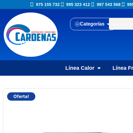
975 155 732
995 323 412
987 543 568
99
Categorías
Línea Calor
Línea Fr
Oferta!