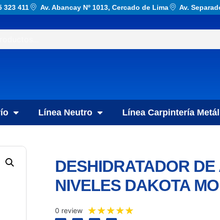
5 323 411
Av. Abancay Nº 1013, Cercado de Lima
Av. Separad
ío
Línea Neutro
Línea Carpintería Metál
DESHIDRATADOR DE 
NIVELES DAKOTA MO
★
★
★
★
★
0 review