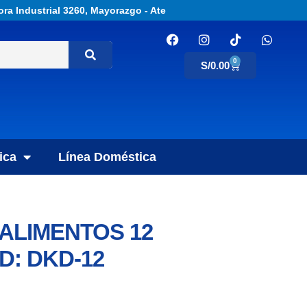
ora Industrial 3260, Mayorazgo - Ate
0
S/
0.00
ica
Línea Doméstica
ALIMENTOS 12
D: DKD-12