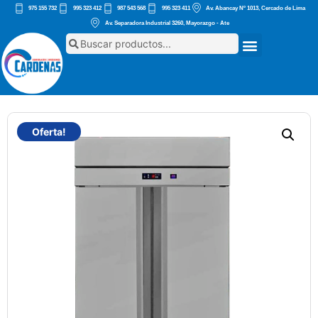
975 155 732
995 323 412
987 543 568
995 323 411
Av. Abancay Nº 1013, Cercado de Lima
Av. Separadora Industrial 3260, Mayorazgo - Ate
Oferta!