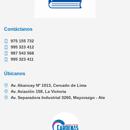
Contáctanos
975 155 732
995 323 412
987 543 568
995 323 411
Úbicanos
Av. Abancay Nº 1013, Cercado de Lima
Av. Aviación 158, La Victoria
Av. Separadora Industrial 3260, Mayorazgo - Ate