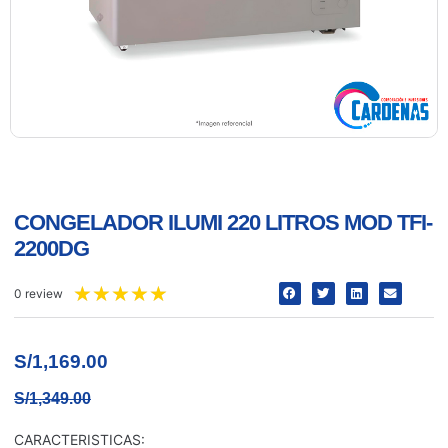
CONGELADOR ILUMI 220 LITROS MOD TFI-
2200DG
★
★
★
★
★
0 review
S/
1,169.00
S/
1,349.00
CARACTERISTICAS: