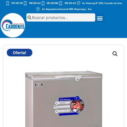
975 155 732
995 323 412
987 543 568
995 323 411
Av. Abancay Nº 1013, Cercado de Lima
Av. Separadora Industrial 3260, Mayorazgo - Ate
Oferta!