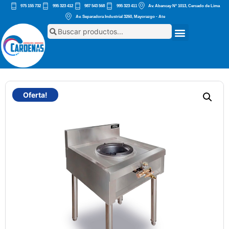
975 155 732
995 323 412
987 543 568
995 323 411
Av. Abancay Nº 1013, Cercado de Lima
Av. Separadora Industrial 3260, Mayorazgo - Ate
Oferta!