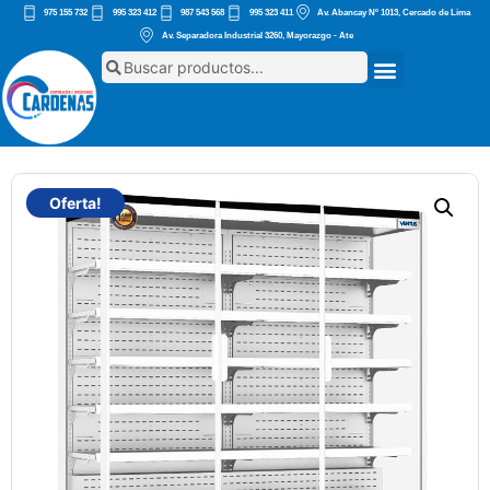
975 155 732
995 323 412
987 543 568
995 323 411
Av. Abancay Nº 1013, Cercado de Lima
Av. Separadora Industrial 3260, Mayorazgo - Ate
Oferta!