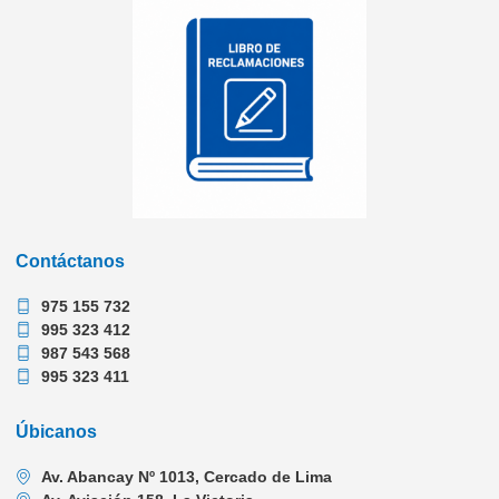
Contáctanos
975 155 732
995 323 412
987 543 568
995 323 411
Úbicanos
Av. Abancay Nº 1013, Cercado de Lima