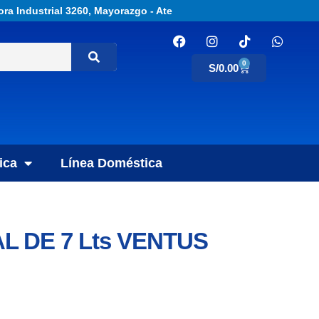
ora Industrial 3260, Mayorazgo - Ate
0
S/
0.00
ica
Línea Doméstica
L DE 7 Lts VENTUS