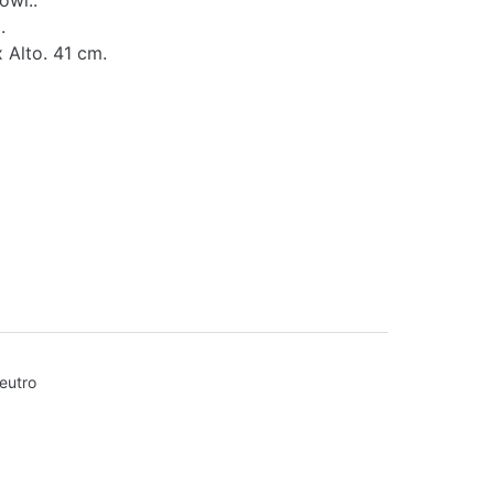
owl..
.
 Alto. 41 cm.
eutro