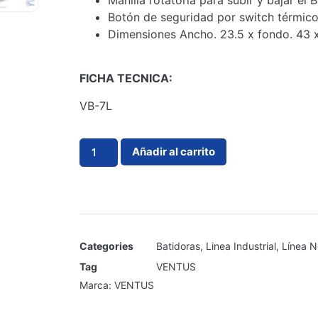
Manilla rotatoria para subir y bajar el B
Botón de seguridad por switch térmico
Dimensiones Ancho. 23.5 x fondo. 43 x
FICHA TECNICA:
VB-7L
Añadir al carrito
Categories
Batidoras
,
Linea Industrial
,
Línea N
Tag
VENTUS
Marca:
VENTUS