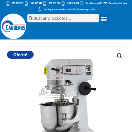
975 155 732
995 323 412
987 543 568
995 323 411
Av. Abancay Nº 1013, Cercado de Lima
Av. Separadora Industrial 3260, Mayorazgo - Ate
Oferta!