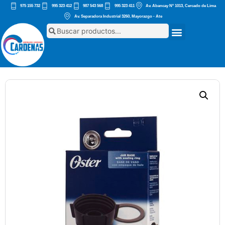
975 155 732
995 323 412
987 543 568
995 323 411
Av. Abancay Nº 1013, Cercado de Lima
Av. Separadora Industrial 3260, Mayorazgo - Ate